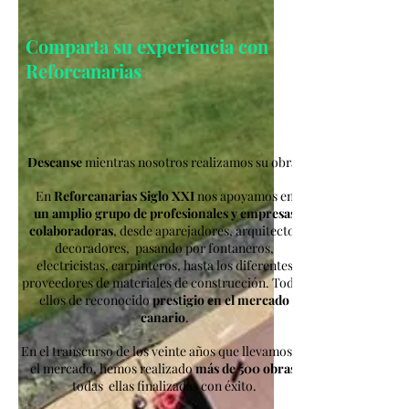
Comparta su experiencia con
Reforcanarias
Descanse
mientras nosotros realizamos su obra.
En
Reforcanarias Siglo XXI
nos apoyamos en
un amplio grupo de profesionales y empresas
colaboradoras
, desde aparejadores, arquitectos
decoradores, pasando por fontaneros,
electricistas, carpinteros, hasta los diferentes
proveedores de materiales de construcción. Todos
ellos de reconocido
prestigio en el mercado
canario
.
En el transcurso de los veinte años que llevamos en
el mercado, hemos realizado
más de 500 obras
todas ellas finalizadas con éxito.